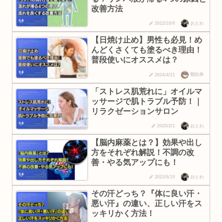
改善方法
おとわ
2022/10/9
【日焼け止め】男性も必見！め
んどくさくても塗るべき理由！
普段使いにオススメは？
朝比奈
2024/4/21
「ストレス肌荒れに」オイルマ
ッサージで肌トラブル予防！｜
リラクゼーションサロン
おとわ
2025/2/1
【脳内麻薬とは？】効果や出し
方をそれぞれ解説！不調の改
善・やる気アップにも！
おとわ
2022/6/19
その汗どっち？『体に良い汗・
悪い汗』の違い、正しい汗をス
ッキリかく方法！