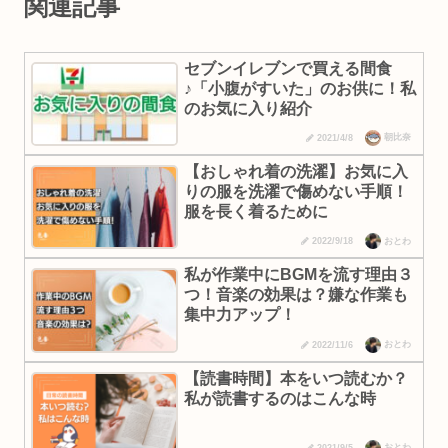
関連記事
セブンイレブンで買える間食
♪「小腹がすいた」のお供に！私
のお気に入り紹介
朝比奈
2021/4/8
【おしゃれ着の洗濯】お気に入
りの服を洗濯で傷めない手順！
服を長く着るために
おとわ
2022/9/18
私が作業中にBGMを流す理由３
つ！音楽の効果は？嫌な作業も
集中力アップ！
おとわ
2022/11/6
【読書時間】本をいつ読むか？
私が読書するのはこんな時
おとわ
2021/9/5