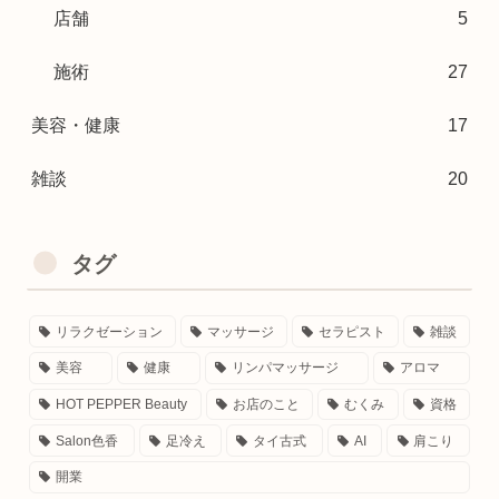
店舗
5
施術
27
美容・健康
17
雑談
20
タグ
リラクゼーション
マッサージ
セラピスト
雑談
美容
健康
リンパマッサージ
アロマ
HOT PEPPER Beauty
お店のこと
むくみ
資格
Salon色香
足冷え
タイ古式
AI
肩こり
開業