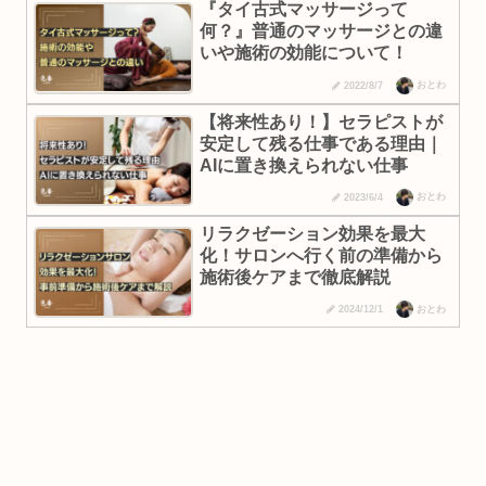
『タイ古式マッサージって
何？』普通のマッサージとの違
いや施術の効能について！
おとわ
2022/8/7
【将来性あり！】セラピストが
安定して残る仕事である理由｜
AIに置き換えられない仕事
おとわ
2023/6/4
リラクゼーション効果を最大
化！サロンへ行く前の準備から
施術後ケアまで徹底解説
おとわ
2024/12/1